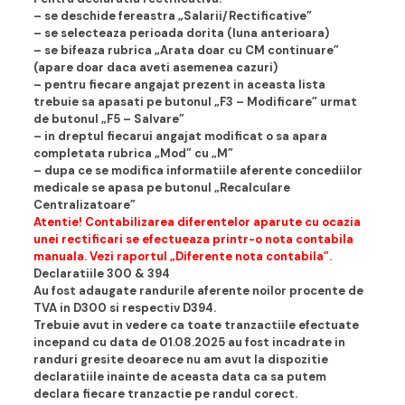
– se deschide fereastra „Salarii/Rectificative”
– se selecteaza perioada dorita (luna anterioara)
– se bifeaza rubrica „Arata doar cu CM continuare”
(apare doar daca aveti asemenea cazuri)
– pentru fiecare angajat prezent in aceasta lista
trebuie sa apasati pe butonul „F3 – Modificare” urmat
de butonul „F5 – Salvare”
– in dreptul fiecarui angajat modificat o sa apara
completata rubrica „Mod” cu „M”
– dupa ce se modifica informatiile aferente concediilor
medicale se apasa pe butonul „Recalculare
Centralizatoare”
Atentie! Contabilizarea diferentelor aparute cu ocazia
unei rectificari se efectueaza printr-o nota contabila
manuala. Vezi raportul „Diferente nota contabila”.
Declaratiile 300 & 394
Au fost adaugate randurile aferente noilor procente de
TVA in D300 si respectiv D394.
Trebuie avut in vedere ca toate tranzactiile efectuate
incepand cu data de 01.08.2025 au fost incadrate in
randuri gresite deoarece nu am avut la dispozitie
declaratiile inainte de aceasta data ca sa putem
declara fiecare tranzactie pe randul corect.