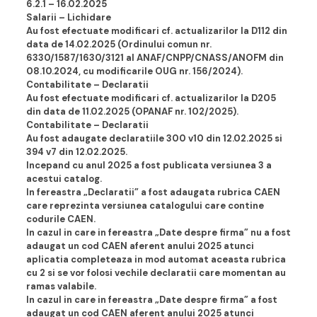
6.2.1 – 16.02.202
5
Salarii – Lichidare
Au fost efectuate modificari cf. actualizarilor la D112 din
data de 14.02.2025 (Ordinului comun nr.
6330/1587/1630/3121 al ANAF/CNPP/CNASS/ANOFM din
08.10.2024, cu modificarile OUG nr. 156/2024).
Contabilitate – Declaratii
Au fost efectuate modificari cf. actualizarilor la D205
din data de 11.02.2025 (OPANAF nr. 102/2025).
Contabilitate – Declaratii
Au fost adaugate declaratiile 300 v10 din 12.02.2025 si
394 v7 din 12.02.2025.
Incepand cu anul 2025 a fost publicata versiunea 3 a
acestui catalog.
In fereastra „Declaratii” a fost adaugata rubrica CAEN
care reprezinta versiunea catalogului care contine
codurile CAEN.
In cazul in care in fereastra „Date despre firma” nu a fost
adaugat un cod CAEN aferent anului 2025 atunci
aplicatia completeaza in mod automat aceasta rubrica
cu 2 si se vor folosi vechile declaratii care momentan au
ramas valabile.
In cazul in care in fereastra „Date despre firma” a fost
adaugat un cod CAEN aferent anului 2025 atunci