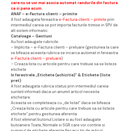
care nu se vor mai asocia automat randurile din factura
ca si pana acum.
ANAF – e-Factura clienti – primite
A fost adaugata fereastra
e-Factura clienti – primite
prin
intermediul careia se pot importa facturile trimise in SPV de
alt sistem informatic.
Cataloage – Gestiuni
Au fost adaugate rubricile:
– Implicita – e-Factura clienti – preluare (gestiunea la care
se bifeaza aceasta rubrica se incarca automat in fereastra
e-Factura clienti – preluare
)
– Creaza lista cu articole pentru care trebuie sa se listeze
etichete
In ferestrele „Etichete (achizitie)” & Etichete (liste
pret)
A fost adaugata rubrica status prin intermediul careia
sunteti informati daca un anumit articol necesita
etichetare.
Aceasta se completeaza cu „de listat” daca se bifeaza
„Creaza lista cu articole pentru care trebuie sa se listeze
etichete” pentru gestiunea aferenta.
A fost eliminat butonul Listare si au fost adaugate
butoanere Toate, Normale si SGR care vor contine si
numarul de etichete aferente fiecarui tip de articol.