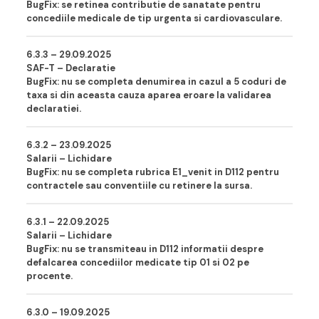
BugFix: se retinea contributie de sanatate pentru
concediile medicale de tip urgenta si cardiovasculare.
6.3.3 – 29.09.202
5
SAF-T – Declaratie
BugFix: nu se completa denumirea in cazul a 5 coduri de
taxa si din aceasta cauza aparea eroare la validarea
declaratiei.
6.3.2 – 23.09.202
5
Salarii – Lichidare
BugFix: nu se completa rubrica E1_venit in D112 pentru
contractele sau conventiile cu retinere la sursa.
6.3.1 – 22.09.202
5
Salarii – Lichidare
BugFix: nu se transmiteau in D112 informatii despre
defalcarea concediilor medicate tip 01 si 02 pe
procente.
6.3.0 – 19.09.202
5