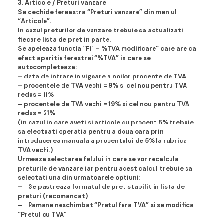
3. Articole / Preturi vanzare
Se dechide fereastra “Preturi vanzare” din meniul
“Articole”.
In cazul preturilor de vanzare trebuie sa actualizati
fiecare lista de pret in parte.
Se apeleaza functia “F11 – %TVA modificare” care are ca
efect aparitia ferestrei “%TVA” in care se
autocompleteaza:
– data de intrare in vigoare a noilor procente de TVA
– procentele de TVA vechi = 9% si cel nou pentru TVA
redus = 11%
– procentele de TVA vechi = 19% si cel nou pentru TVA
redus = 21%
(in cazul in care aveti si articole cu procent 5% trebuie
sa efectuati operatia pentru a doua oara prin
introducerea manuala a procentului de 5% la rubrica
TVA vechi.)
Urmeaza selectarea felului in care se vor recalcula
preturile de vanzare iar pentru acest calcul trebuie sa
selectati una din urmatoarele optiuni:
– Se pastreaza formatul de pret stabilit in lista de
preturi (recomandat)
– Ramane neschimbat “Pretul fara TVA” si se modifica
“Pretul cu TVA”