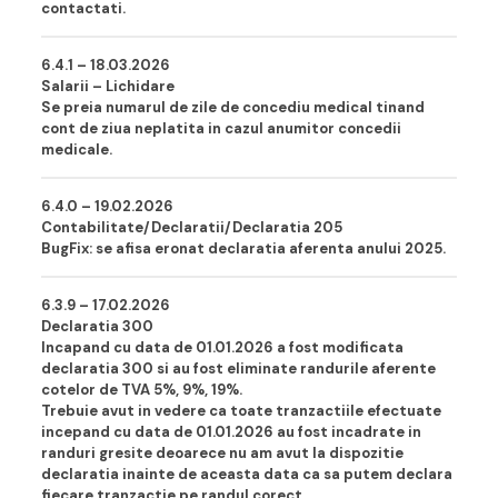
contactati.
6.4.1 – 18.03.202
6
Salarii – Lichidare
Se preia numarul de zile de concediu medical tinand
cont de ziua neplatita in cazul anumitor concedii
medicale.
6.4.0 – 19.02.202
6
Contabilitate/Declaratii/Declaratia 205
BugFix: se afisa eronat declaratia aferenta anului 2025.
6.3.9 – 17.02.202
6
Declaratia 300
Incapand cu data de 01.01.2026 a fost modificata
declaratia 300 si au fost eliminate randurile aferente
cotelor de TVA 5%, 9%, 19%.
Trebuie avut in vedere ca toate tranzactiile efectuate
incepand cu data de 01.01.2026 au fost incadrate in
randuri gresite deoarece nu am avut la dispozitie
declaratia inainte de aceasta data ca sa putem declara
fiecare tranzactie pe randul corect.