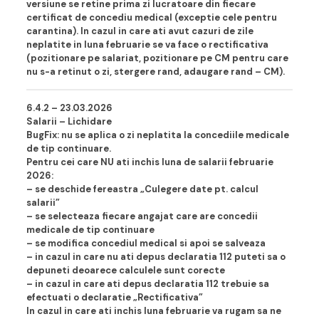
versiune se retine prima zi lucratoare din fiecare
certificat de concediu medical (exceptie cele pentru
carantina). In cazul in care ati avut cazuri de zile
neplatite in luna februarie se va face o rectificativa
(pozitionare pe salariat, pozitionare pe CM pentru care
nu s-a retinut o zi, stergere rand, adaugare rand – CM).
6.4.2 – 23.03.202
6
Salarii – Lichidare
BugFix: nu se aplica o zi neplatita la concediile medicale
de tip continuare.
Pentru cei care NU ati inchis luna de salarii februarie
2026:
– se deschide fereastra „Culegere date pt. calcul
salarii”
– se selecteaza fiecare angajat care are concedii
medicale de tip continuare
– se modifica concediul medical si apoi se salveaza
– in cazul in care nu ati depus declaratia 112 puteti sa o
depuneti deoarece calculele sunt corecte
– in cazul in care ati depus declaratia 112 trebuie sa
efectuati o declaratie „Rectificativa”
In cazul in care ati inchis luna februarie va rugam sa ne