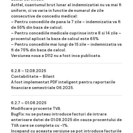
Astfel, cuantumul brut lunar al indemnizatiei nu va mai fi
uniform, ci va varia in functie de numarul de zile
consecutive de concediu medical:
– Pentru concediile de pana la 7 zile – indemnizatia va fi
de 55% din baza de calcul;
– Pentru concediile medicale cuprinse intre 8 si 14 zile –
procentul aplicat la baza de calcul este 65%
– Pentru concediile mai lun
gi de 15 zile – indemnizatia va
fi de 75% din baza de calcul.
Versiunea noua a D112 nu a fost inca publicata.
6.2.8 – 12.08.202
5
Contabilitate – Bilant
A fost implementat PDF inteligent pentru raportarile
financiare semestriale 06.2025.
6.2.7 – 01.08.202
5
Modificare procente TVA
BugFix: nu se puteau introduce facturi de intrare
anterioare datei de 01.08.2025 din cauza procentului de
TVA care se completa cu -1%.
Incepand cu aceasta versiune se pot introduce facturile