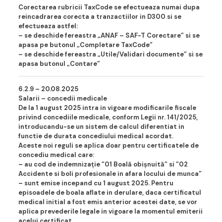
Corectarea rubricii TaxCode se efectueaza numai dupa
reincadrarea corecta a tranzactiilor in D300 si se
efectueaza astfel:
– se deschide fereastra „ANAF – SAF-T Corectare” si se
apasa pe butonul „Completare TaxCode”
– se deschide fereastra „Utile/Validari documente” si se
apasa butonul „Contare”
6.2.9 – 20.08.202
5
Salarii – concedii medicale
De la 1 august 2025 intra in vigoare modificarile fiscale
privind concediile medicale, conform Legii nr. 141/2025,
introducandu-se un sistem de calcul diferentiat in
functie de durata concediului medical acordat.
Aceste noi reguli se aplica doar pentru certificatele de
concediu medical care:
– au cod de indemnizație ”01 Boală obișnuită” si ”02
Accidente si boli profesionale in afara locului de munca”
– sunt emise incepand cu 1 august 2025. Pentru
episoadele de boala aflate in derulare, daca certificatul
medical initial a fost emis anterior acestei date, se vor
aplica prevederile legale in vigoare la momentul emiterii
acelui certificat.