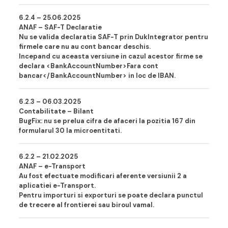
6.2.4 – 25.06.202
5
ANAF – SAF-T Declaratie
Nu se valida declaratia SAF-T prin DukIntegrator pentru
firmele care nu au cont bancar deschis.
Incepand cu aceasta versiune in cazul acestor firme se
declara <BankAccountNumber>Fara cont
bancar</BankAccountNumber> in loc de IBAN.
6.2.3 – 06.03.202
5
Contabilitate – Bilant
BugFix: nu se prelua cifra de afaceri la pozitia 167 din
formularul 30 la microentitati.
6.2.2 – 21.02.202
5
ANAF – e-Transport
Au fost efectuate modificari aferente versiunii 2 a
aplicatiei e-Transport.
Pentru importuri si exporturi se poate declara punctul
de trecere al frontierei sau biroul vamal.