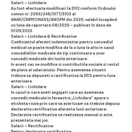
Salarii – Lichidare
Au fost efectuate modificari la D112 conform Ordinului
comun nr. 2066/248/1377/3103 al
ANAF/CNPP/CNASS/ANOFM din 2025, valabil începând
cu luna de raportare 08/2025 – publicat în data de
01.09.2025
Salarii – Lichidare & Rectificative
Coeficientul aferent indemnizatiei pentru concediul
medical se poate modifica de la o luna la alta in cazul
concedidiilor medicale de tip continiuare a unor
concedii medicale din lunile anterioare.
In acest caz se modifica si contributiile sociale si restul
de plata al salariatului. Pentru asemenea situatii
trebuie sa depuneti o rectificativa la D112 pentru luna
anterioara.
Salarii – Lichidare
In cazul in care aveti angajati care au asemenea
concedii medicale in fereastra „Lichidare” apare o
eticheta rosie prin care va avertizam ca trebuie depusa
declaratie rectificativa aferenta lunii anterioare.
Declaratia rectificativa se realizeaza manual si este
prezentata mai jos.
Salarii – Rectificative
Pentru declaratia rectificativa: