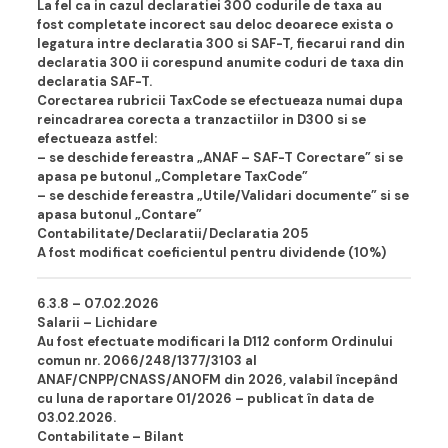
La fel ca in cazul declaratiei 300 codurile de taxa au
fost completate incorect sau deloc deoarece exista o
legatura intre declaratia 300 si SAF-T, fiecarui rand din
declaratia 300 ii corespund anumite coduri de taxa din
declaratia SAF-T.
Corectarea rubricii TaxCode se efectueaza numai dupa
reincadrarea corecta a tranzactiilor in D300 si se
efectueaza astfel:
– se deschide fereastra „ANAF – SAF-T Corectare” si se
apasa pe butonul „Completare TaxCode”
– se deschide fereastra „Utile/Validari documente” si se
apasa butonul „Contare”
Contabilitate/Declaratii/Declaratia 205
A fost modificat coeficientul pentru dividende (10%)
6.3.8 – 07.02.202
6
Salarii – Lichidare
Au fost efectuate modificari la D112 conform Ordinului
comun nr. 2066/248/1377/3103 al
ANAF/CNPP/CNASS/ANOFM din 2026, valabil începând
cu luna de raportare 01/2026 – publicat în data de
03.02.2026.
Contabilitate – Bilant