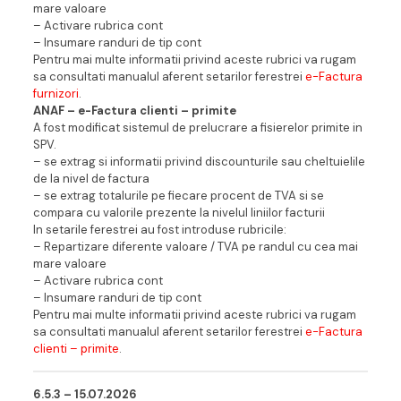
mare valoare
– Activare rubrica cont
– Insumare randuri de tip cont
Pentru mai multe informatii privind aceste rubrici va rugam
sa consultati manualul aferent setarilor ferestrei
e-Factura
furnizori
.
ANAF – e-Factura clienti – primite
A fost modificat sistemul de prelucrare a fisierelor primite in
SPV.
– se extrag si informatii privind discounturile sau cheltuielile
de la nivel de factura
– se extrag totalurile pe fiecare procent de TVA si se
compara cu valorile prezente la nivelul liniilor facturii
In setarile ferestrei au fost introduse rubricile:
– Repartizare diferente valoare / TVA pe randul cu cea mai
mare valoare
– Activare rubrica cont
– Insumare randuri de tip cont
Pentru mai multe informatii privind aceste rubrici va rugam
sa consultati manualul aferent setarilor ferestrei
e-Factura
clienti – primite
.
6.5.3 – 15.07.202
6