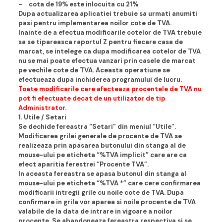
– cota de 19% este inlocuita cu 21%
Dupa actualizarea aplicatiei trebuie sa urmati anumiti
pasi pentru implementarea noilor cote de TVA.
Inainte de a efectua modificarile cotelor de TVA trebuie
sa se tipareasca raportul Z pentru fiecare casa de
marcat, se intelege ca dupa modificarea cotelor de TVA
nu se mai poate efectua vanzari prin casele de marcat
pe vechile cote de TVA. Aceasta operatiune se
efectueaza dupa inchiderea programului de lucru.
Toate modificarile care afecteaza procentele de TVA nu
pot fi efectuate decat de un utilizator de tip
Administrator.
1. Utile / Setari
Se dechide fereastra “Setari” din meniul “Utile”.
Modificarea grilei generale de procente de TVA se
realizeaza prin apasarea butonului din stanga al de
mouse-ului pe eticheta “%TVA implicit” care are ca
efect aparitia ferestrei “Procente TVA”.
In aceasta fereastra se apasa butonul din stanga al
mouse-ului pe eticheta “%TVA *” care cere confirmarea
modificarii intregii grile cu noile cote de TVA. Dupa
confirmare in grila vor aparea si noile procente de TVA
valabile de la data de intrare in vigoare a noilor
procente. Se abandoneaza fereastra respectiva si se