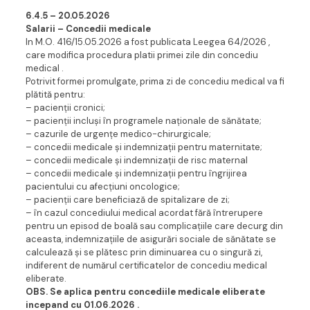
6.4.5 – 20.05.202
6
Salarii – Concedii medicale
In M.O. 416/15.05.2026 a fost publicata Leegea 64/2026 ,
care modifica procedura platii primei zile din concediu
medical .
Potrivit formei promulgate, prima zi de concediu medical va fi
plătită pentru:
– pacienții cronici;
– pacienții incluși în programele naționale de sănătate;
– cazurile de urgențe medico-chirurgicale;
– concedii medicale și indemnizații pentru maternitate;
– concedii medicale și indemnizații de risc maternal
– concedii medicale și indemnizații pentru îngrijirea
pacientului cu afecțiuni oncologice;
– pacienții care beneficiază de spitalizare de zi;
– în cazul concediului medical acordat fără întrerupere
pentru un episod de boală sau complicațiile care decurg din
aceasta, indemnizațiile de asigurări sociale de sănătate se
calculează și se plătesc prin diminuarea cu o singură zi,
indiferent de numărul certificatelor de concediu medical
eliberate.
OBS. Se aplica pentru concediile medicale eliberate
incepand cu 01.06.2026 .