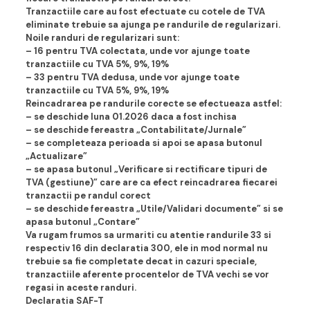
Tranzactiile care au fost efectuate cu cotele de TVA
eliminate trebuie sa ajunga pe randurile de regularizari.
Noile randuri de regularizari sunt:
– 16 pentru TVA colectata, unde vor ajunge toate
tranzactiile cu TVA 5%, 9%, 19%
– 33 pentru TVA dedusa, unde vor ajunge toate
tranzactiile cu TVA 5%, 9%, 19%
Reincadrarea pe randurile corecte se efectueaza astfel:
– se deschide luna 01.2026 daca a fost inchisa
– se deschide fereastra „Contabilitate/Jurnale”
– se completeaza perioada si apoi se apasa butonul
„Actualizare”
– se apasa butonul „Verificare si rectificare tipuri de
TVA (gestiune)” care are ca efect reincadrarea fiecarei
tranzactii pe randul corect
– se deschide fereastra „Utile/Validari documente” si se
apasa butonul „Contare”
Va rugam frumos sa urmariti cu atentie randurile 33 si
respectiv 16 din declaratia 300, ele in mod normal nu
trebuie sa fie completate decat in cazuri speciale,
tranzactiile aferente procentelor de TVA vechi se vor
regasi in aceste randuri.
Declaratia SAF-T