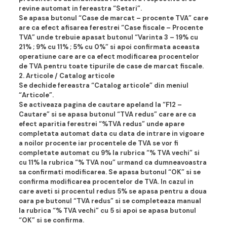
revine automat in fereastra “Setari”.
Se apasa butonul “Case de marcat – procente TVA” care
are ca efect afisarea ferestrei “Case fiscale – Procente
TVA” unde trebuie apasat butonul “Varinta 3 – 19% cu
21% ; 9% cu 11% ; 5% cu 0%” si apoi confirmata aceasta
operatiune care are ca efect modificarea procentelor
de TVA pentru toate tipurile de case de marcat fiscale.
2. Articole / Catalog articole
Se dechide fereastra “Catalog articole” din meniul
“Articole”.
Se activeaza pagina de cautare apeland la “F12 –
Cautare” si se apasa butonul “TVA redus” care are ca
efect aparitia ferestrei “%TVA redus” unde apare
completata automat data cu data de intrare in vigoare
a noilor procente iar procentele de TVA se vor fi
completate automat cu 9% la rubrica “% TVA vechi” si
cu 11% la rubrica “% TVA nou” urmand ca dumneavoastra
sa confirmati modificarea. Se apasa butonul “OK” si se
confirma modificarea procentelor de TVA. In cazul in
care aveti si procentul redus 5% se apasa pentru a doua
oara pe butonul “TVA redus” si se completeaza manual
la rubrica “% TVA vechi” cu 5 si apoi se apasa butonul
“OK” si se confirma.