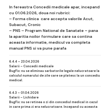
In fereastra
Concedii medicale
apar, incepand
cu 01.06.2026, doua noi rubrici:
– Forma clinica care accepta valorile Acut,
Subacut, Cronic
– PNS – Program National de Sanatate – pana
la aparitia noilor formulare care sa contina
aceasta informatie, medicul va completa
manual PNS si va pune parafa
6.4.4 – 23.04.202
6
Salarii – Concedii medicale
BugFix
: nu se eliminau sarbatorile legale nelucratoare la
calculul numarului de zile care se platesc la un concediu
medical.
6.4.3 – 01.04.202
6
Salarii – Lichidare
BugFix
: nu se retinea o zi din concediul medical in cazul
in care prima zi era nelucratoare. Incepand cu aceasta