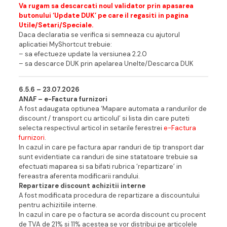
Va rugam sa descarcati noul validator prin apasarea
butonului ‘Update DUK’ pe care il regasiti in pagina
Utile/Setari/Speciale.
Daca declaratia se verifica si semneaza cu ajutorul
aplicatiei MyShortcut trebuie:
– sa efectueze update la versiunea 2.2.0
– sa descarce DUK prin apelarea Unelte/Descarca DUK
6.5.6 – 23.07.202
6
ANAF – e-Factura furnizori
A fost adaugata optiunea ‘Mapare automata a randurilor de
discount / transport cu articolul’ si lista din care puteti
selecta respectivul articol in setarile ferestrei
e-Factura
furnizori
.
In cazul in care pe factura apar randuri de tip transport dar
sunt evidentiate ca randuri de sine statatoare trebuie sa
efectuati maparea si sa bifati rubrica ‘repartizare’ in
fereastra aferenta modificarii randului.
Repartizare discount achizitii interne
A fost modificata procedura de repartizare a discountului
pentru achizitiile interne.
In cazul in care pe o factura se acorda discount cu procent
de TVA de 21% si 11% acestea se vor distribui pe articolele