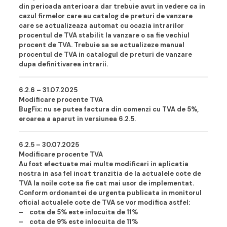
din perioada anterioara dar trebuie avut in vedere ca in
cazul firmelor care au catalog de preturi de vanzare
care se actualizeaza automat cu ocazia intrarilor
procentul de TVA stabilit la vanzare o sa fie vechiul
procent de TVA. Trebuie sa se actualizeze manual
procentul de TVA in catalogul de preturi de vanzare
dupa definitivarea intrarii.
6.2.6 – 31.07.202
5
Modificare procente TVA
BugFix: nu se putea factura din comenzi cu TVA de 5%,
eroarea a aparut in versiunea 6.2.5.
6.2.5 – 30.07.202
5
Modificare procente TVA
Au fost efectuate mai multe modificari in aplicatia
nostra in asa fel incat tranzitia de la actualele cote de
TVA la noile cote sa fie cat mai usor de implementat.
Conform ordonantei de urgenta publicata in monitorul
oficial actualele cote de TVA se vor modifica astfel:
– cota de 5% este inlocuita de 11%
– cota de 9% este inlocuita de 11%