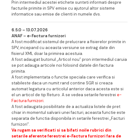
Prin intermediul acestei etichete sunteti informati despre
facturile primite in SPV emise cu ajutorul altor sisteme
informatice sau emise de clienti in numele dvs.
6.5.0 – 13.07.202
6
ANAF – e-Factura furnizori
A fost modificat sistemul de prelucrare a fisierelor primite in
SPV, incepand cu aceasta versiune se extrag date din
fisierul XML doar la primirea acestuia.
A fost adaugat butonul „Articol nou” pron intermediul caruia
se pot adauga articole noi folosind datele din factura
primita.
A fost implementata o functie speciala care verifica si
stabileste daca un numit rand contine SGR si creaza
automat legatura cu articolul anterior daca acesta este si
el un articol de tip Returo. A se vedea setarile ferestrei
e-
Factura furnizori
.
A fost adaugata posibilitate de a actualiza listele de pret
chiar in momentul salvarii unei facturi, aceasta functie este
separata de functia disponibila in setarile ferestrei „Facturi
furnizori”.
Va rugam sa verificati si sa bifati noile rubrici din
setarile aferente ferestrei
e-Factura furnizori
fara de