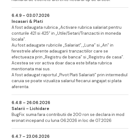
6.4.9 – 03.07.202
6
Incasari & Plati
A fost adaugata rubrica „Activare rubrica salariat pentru
conturile 421 si 425” in „Utile/Setari/Tranzactii in moneda
locala”.
Au fost adaugate rubricile „Salariat”, „Luna” si „An” in
ferestrele aferente adaugarii tranzactiilor care se
efectueaza prin „Registru de banca” si „Registru de casa”.
Acestea se vor activa doar daca este bifata rubrica
mentionata mai sus.
A fost adaugat raportul „Pivot Plati Salariati” prin intermediul
caruia se poate vizualiza salariul fiecarui angajat si plata
aferenta.
6.4.8 – 26.06.202
6
Salarii – Lichidare
BugFix: suma fara contributii de 200 ron se declara in mod
eronat incepand cu luna 06.2026 in loc de 07.2026
6.4.7 – 23.06.202
6