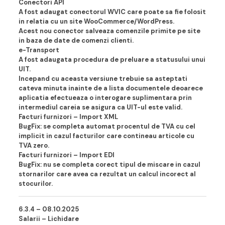
Conectori API
A fost adaugat conectorul WVIC care poate sa fie folosit
in relatia cu un site WooCommerce/WordPress.
Acest nou conector salveaza comenzile primite pe site
in baza de date de comenzi clienti.
e-Transport
A fost adaugata procedura de preluare a statusului unui
UIT.
Incepand cu aceasta versiune trebuie sa asteptati
cateva minuta inainte de a lista documentele deoarece
aplicatia efectueaza o interogare suplimentara prin
intermediul careia se asigura ca UIT-ul este valid.
Facturi furnizori – Import XML
BugFix: se completa automat procentul de TVA cu cel
implicit in cazul facturilor care contineau articole cu
TVA zero.
Facturi furnizori – Import EDI
BugFix: nu se completa corect tipul de miscare in cazul
stornarilor care avea ca rezultat un calcul incorect al
stocurilor.
6.3.4 – 08.10.202
5
Salarii – Lichidare