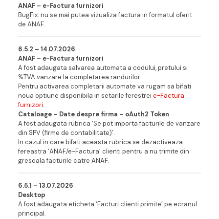
ANAF – e-Factura furnizori
BugFix: nu se mai putea vizualiza factura in formatul oferit
de ANAF.
6.5.2 – 14.07.202
6
ANAF – e-Factura furnizori
A fost adaugata salvarea automata a codului, pretului si
%TVA vanzare la completarea randurilor.
Pentru activarea completarii automate va rugam sa bifati
noua optiune disponibila in setarile ferestrei
e-Factura
furnizori
.
Cataloage – Date despre firma
– oAuth2 Token
A fost adaugata rubrica ‘Se pot importa facturile de vanzare
din SPV (firme de contabilitate)’.
In cazul in care bifati aceasta rubrica se dezactiveaza
fereastra ‘ANAF/e-Factura’ clienti pentru a nu trimite din
greseala facturile catre ANAF.
6.5.1 – 13.07.202
6
Desktop
A fost adaugata eticheta ‘Facturi clienti primite’ pe ecranul
principal.