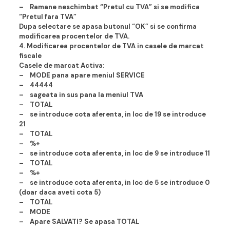
– Ramane neschimbat “Pretul cu TVA” si se modifica
“Pretul fara TVA”
Dupa selectare se apasa butonul “OK” si se confirma
modificarea procentelor de TVA.
4. Modificarea procentelor de TVA in casele de marcat
fiscale
Casele de marcat Activa:
– MODE pana apare meniul SERVICE
– 44444
– sageata in sus pana la meniul TVA
– TOTAL
– se introduce cota aferenta, in loc de 19 se introduce
21
– TOTAL
– %+
– se introduce cota aferenta, in loc de 9 se introduce 11
– TOTAL
– %+
– se introduce cota aferenta, in loc de 5 se introduce 0
(doar daca aveti cota 5)
– TOTAL
– MODE
– Apare SALVATI? Se apasa TOTAL