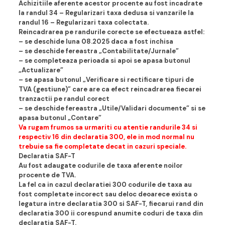
Achizitiile aferente acestor procente au fost incadrate
la randul 34 – Regularizari taxa dedusa si vanzarile la
randul 16 – Regularizari taxa colectata.
Reincadrarea pe randurile corecte se efectueaza astfel:
– se deschide luna 08.2025 daca a fost inchisa
– se deschide fereastra „Contabilitate/Jurnale”
– se completeaza perioada si apoi se apasa butonul
„Actualizare”
– se apasa butonul „Verificare si rectificare tipuri de
TVA (gestiune)” care are ca efect reincadrarea fiecarei
tranzactii pe randul corect
– se deschide fereastra „Utile/Validari documente” si se
apasa butonul „Contare”
Va rugam frumos sa urmariti cu atentie randurile 34 si
respectiv 16 din declaratia 300, ele in mod normal nu
trebuie sa fie completate decat in cazuri speciale.
Declaratia SAF-T
Au fost adaugate codurile de taxa aferente noilor
procente de TVA.
La fel ca in cazul declaratiei 300 codurile de taxa au
fost completate incorect sau deloc deoarece exista o
legatura intre declaratia 300 si SAF-T, fiecarui rand din
declaratia 300 ii corespund anumite coduri de taxa din
declaratia SAF-T.