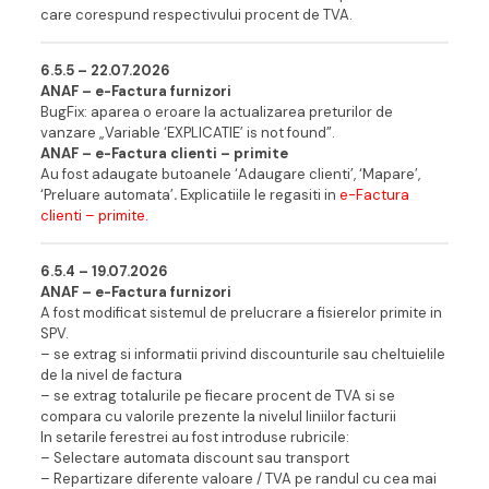
care corespund respectivului procent de TVA.
6.5.5 – 22.07.202
6
ANAF – e-Factura furnizori
BugFix: aparea o eroare la actualizarea preturilor de
vanzare „Variable ‘EXPLICATIE’ is not found”.
ANAF – e-Factura clienti – primite
Au fost adaugate butoanele ‘Adaugare clienti’, ‘Mapare’,
‘Preluare automata’
.
Explicatiile le regasiti in
e-Factura
clienti – primite.
6.5.4 – 19.07.202
6
ANAF – e-Factura furnizori
A fost modificat sistemul de prelucrare a fisierelor primite in
SPV.
– se extrag si informatii privind discounturile sau cheltuielile
de la nivel de factura
– se extrag totalurile pe fiecare procent de TVA si se
compara cu valorile prezente la nivelul liniilor facturii
In setarile ferestrei au fost introduse rubricile:
– Selectare automata discount sau transport
– Repartizare diferente valoare / TVA pe randul cu cea mai