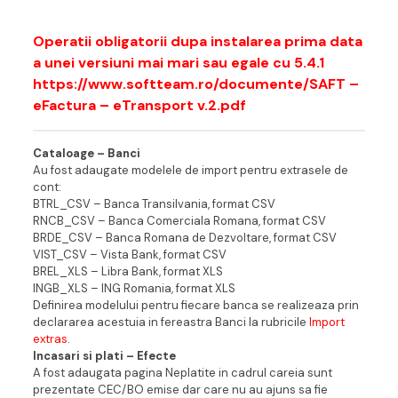
Operatii obligatorii dupa instalarea prima data
a unei versiuni mai mari sau egale cu 5.4.1
https://www.softteam.ro/documente/SAFT –
eFactura – eTransport v.2.pdf
Cataloage – Banci
Au fost adaugate modelele de import pentru extrasele de
cont:
BTRL_CSV – Banca Transilvania, format CSV
RNCB_CSV – Banca Comerciala Romana, format CSV
BRDE_CSV – Banca Romana de Dezvoltare, format CSV
VIST_CSV – Vista Bank, format CSV
BREL_XLS – Libra Bank, format XLS
INGB_XLS – ING Romania, format XLS
Definirea modelului pentru fiecare banca se realizeaza prin
declararea acestuia in fereastra Banci la rubricile
Import
extras
.
Incasari si plati – Efecte
A fost adaugata pagina Neplatite in cadrul careia sunt
prezentate CEC/BO emise dar care nu au ajuns sa fie