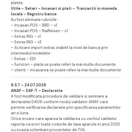
platite.
Utile – Setari – Incasari si plati – Tranzactii in moneda
locala – Registru banca
Au fost elininate rubricile:
– Incasari POS – BRD – v1
– Incasari POS – Raiffeisen – v1
– Extras ING – v1
– Extras ING – v2
– Activare import extras stabilit la nivel de banca prin
intermediul modelelor
– Extras – EDI
– furnizori – plata se poate referi la mai multe documente
– clienti – incasarea se poate referi la mai multe documente
6.5.7 – 24.07.202
6
ANAF – SAF-T – Declaratie
A fost modificata procedura de validare si semnare a
declaratiei D406 conform noului validator ANAF care
permite verificarea declaratie prin specificarea parametrilor
an si luna.
Orice eroare care aparea la validarea cu vechiul validator
raporta ca erori toate codurile de taxa aparute in anul 2025
cu ocazia schimbarii procentelor de TVA.