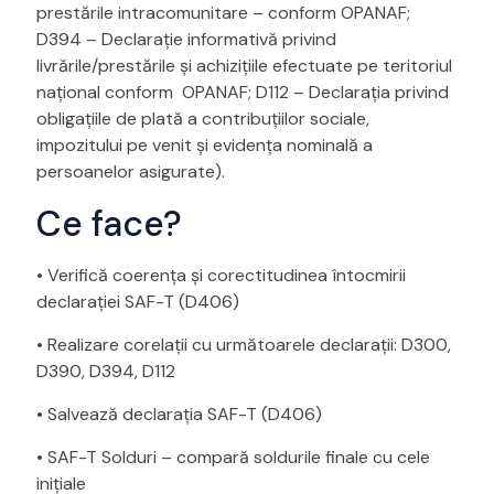
prestările intracomunitare – conform OPANAF;
D394 – Declaraţie informativă privind
livrările/prestările şi achiziţiile efectuate pe teritoriul
naţional conform OPANAF; D112 – Declaraţia privind
obligaţiile de plată a contribuţiilor sociale,
impozitului pe venit şi evidenţa nominală a
persoanelor asigurate).
Ce face?
• Verifică coerența și corectitudinea întocmirii
declarației SAF-T (D406)
• Realizare corelații cu următoarele declarații: D300,
D390, D394, D112
• Salvează declarația SAF-T (D406)
• SAF-T Solduri – compară soldurile finale cu cele
inițiale