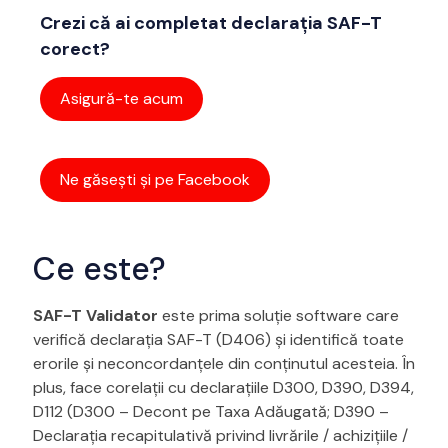
Crezi că ai completat declarația SAF-T
corect?
Asigură-te acum
Ne găsești și pe Facebook
Ce este?
SAF-T Validator
este prima soluție software care
verifică declarația SAF-T (D406) și identifică toate
erorile și neconcordanțele din conținutul acesteia. În
plus, face corelații cu declarațiile D300, D390, D394,
D112 (D300 – Decont pe Taxa Adăugată; D390 –
Declaraţia recapitulativă privind livrările / achiziţiile /